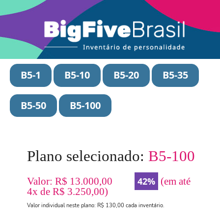
B5-1
B5-10
B5-20
B5-35
B5-50
B5-100
Plano selecionado:
B5-100
Valor: R$ 13.000,00
42%
(em até
4x de R$ 3.250,00)
Valor individual neste plano: R$ 130,00 cada inventário.